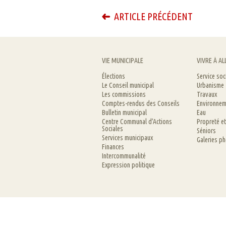
ARTICLE PRÉCÉDENT
VIE MUNICIPALE
VIVRE À AL
Élections
Service soc
Le Conseil municipal
Urbanisme
Les commissions
Travaux
Comptes-rendus des Conseils
Environnem
Bulletin municipal
Eau
Centre Communal d’Actions
Propreté e
Sociales
Séniors
Services municipaux
Galeries p
Finances
Intercommunalité
Expression politique