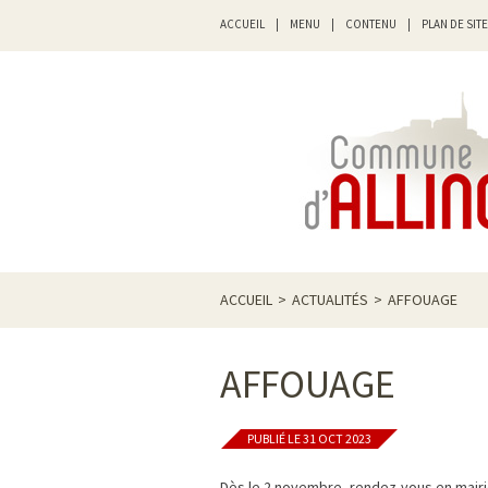
ACCUEIL
|
MENU
|
CONTENU
|
PLAN DE SITE
ACCUEIL
>
ACTUALITÉS
>
AFFOUAGE
AFFOUAGE
PUBLIÉ LE 31 OCT 2023
Dès le 2 novembre, rendez-vous en mairie