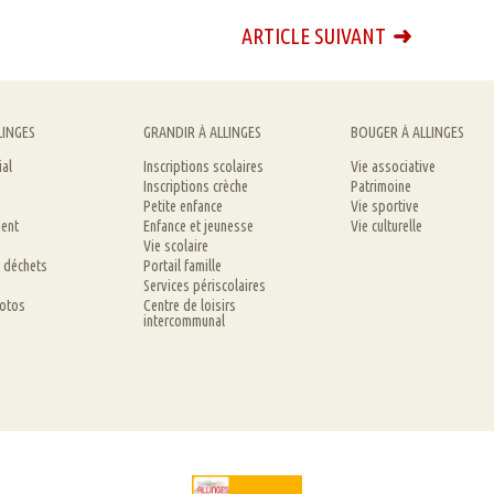
ARTICLE SUIVANT
LINGES
GRANDIR À ALLINGES
BOUGER À ALLINGES
ial
Inscriptions scolaires
Vie associative
Inscriptions crèche
Patrimoine
Petite enfance
Vie sportive
ent
Enfance et jeunesse
Vie culturelle
Vie scolaire
t déchets
Portail famille
Services périscolaires
hotos
Centre de loisirs
intercommunal