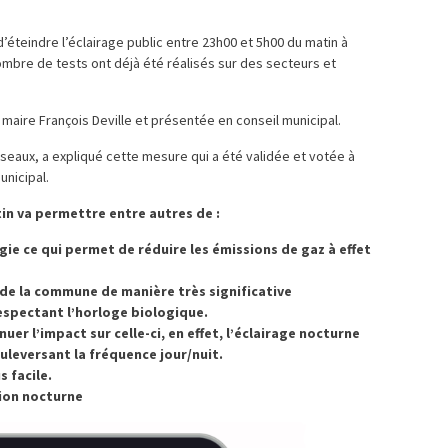
d’éteindre l’éclairage public entre 23h00 et 5h00 du matin à
mbre de tests ont déjà été réalisés sur des secteurs et
du maire François Deville et présentée en conseil municipal.
éseaux, a expliqué cette mesure qui a été validée et votée à
nicipal.
in va permettre entre autres de :
ie ce qui permet de réduire les émissions de gaz à effet
 de la commune de manière très significative
espectant l’horloge biologique.
uer l’impact sur celle-ci, en effet, l’éclairage nocturne
leversant la fréquence jour/nuit.
s facile.
tion nocturne