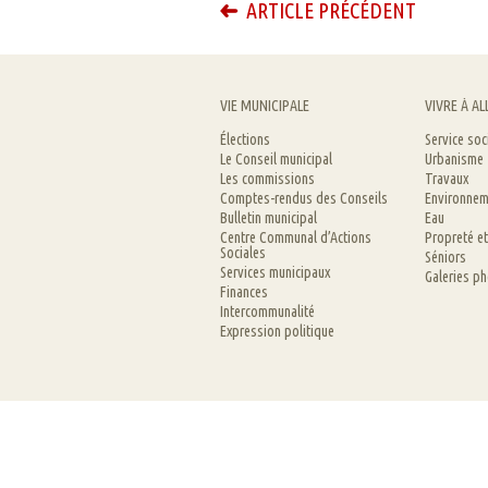
ARTICLE PRÉCÉDENT
VIE MUNICIPALE
VIVRE À AL
Élections
Service soc
Le Conseil municipal
Urbanisme
Les commissions
Travaux
Comptes-rendus des Conseils
Environnem
Bulletin municipal
Eau
Centre Communal d’Actions
Propreté e
Sociales
Séniors
Services municipaux
Galeries p
Finances
Intercommunalité
Expression politique