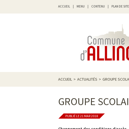
ACCUEIL
|
MENU
|
CONTENU
|
PLAN DE SITE
ACCUEIL
>
ACTUALITÉS
>
GROUPE SCOLA
GROUPE SCOLAI
PUBLIÉ LE 21 MAR 2018
Changement des conditions d’accès,