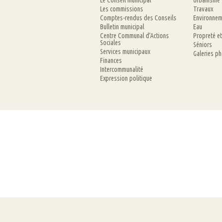
Le Conseil municipal
Urbanisme
Les commissions
Travaux
Comptes-rendus des Conseils
Environnem
Bulletin municipal
Eau
Centre Communal d’Actions
Propreté e
Sociales
Séniors
Services municipaux
Galeries p
Finances
Intercommunalité
Expression politique