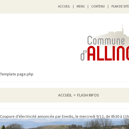
ACCUEIL
|
MENU
|
CONTENU
|
PLAN DE SITE
Template page.php
ACCUEIL
>
FLASH INFOS
Coupure d’électricité annoncée par Enedis, le mercredi 9/12, de 8h30 à 