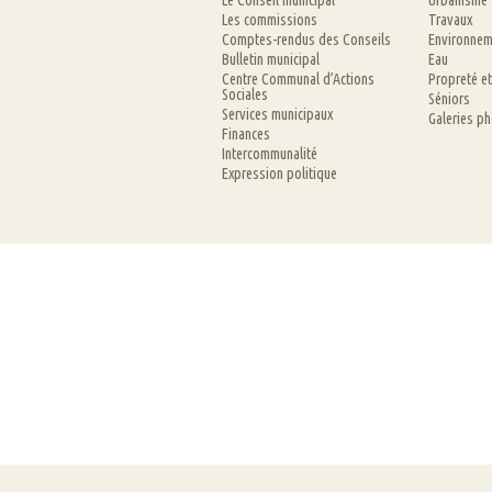
Le Conseil municipal
Urbanisme
Les commissions
Travaux
Comptes-rendus des Conseils
Environnem
Bulletin municipal
Eau
Centre Communal d’Actions
Propreté e
Sociales
Séniors
Services municipaux
Galeries p
Finances
Intercommunalité
Expression politique