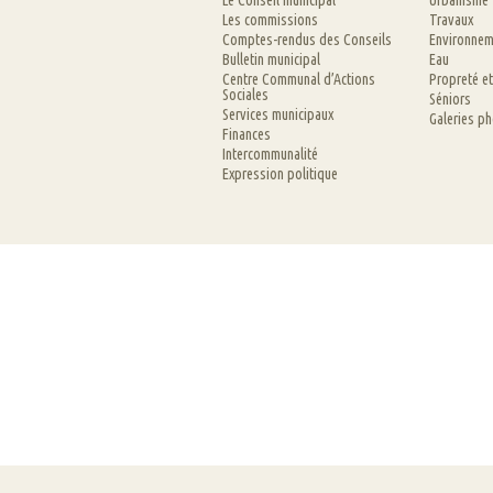
Le Conseil municipal
Urbanisme
Les commissions
Travaux
Comptes-rendus des Conseils
Environnem
Bulletin municipal
Eau
Centre Communal d’Actions
Propreté e
Sociales
Séniors
Services municipaux
Galeries p
Finances
Intercommunalité
Expression politique