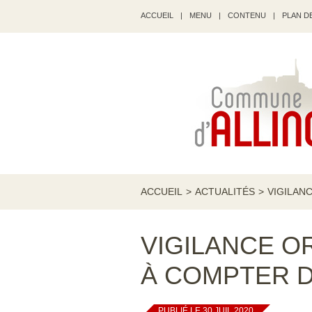
ACCUEIL
|
MENU
|
CONTENU
|
PLAN DE
ACCUEIL
>
ACTUALITÉS
>
VIGILANC
VIGILANCE O
À COMPTER DU
PUBLIÉ LE 30 JUIL 2020