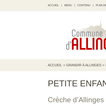
ACCUEIL
|
MENU
|
CONTENU
|
PLAN DE
ACCUEIL
>
GRANDIR À ALLINGES
>
PETITE ENFA
Crèche d’Allinges