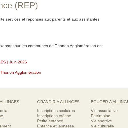
ance (REP)
e services et réponses aux parents et aux assistantes
 exerçant sur les communes de Thonon Agglomération est
GES | Juin 2026
e Thonon Agglomération
 ALLINGES
GRANDIR À ALLINGES
BOUGER À ALLING
ocial
Inscriptions scolaires
Vie associative
me
Inscriptions crèche
Patrimoine
Petite enfance
Vie sportive
nement
Enfance et jeunesse
Vie culturelle