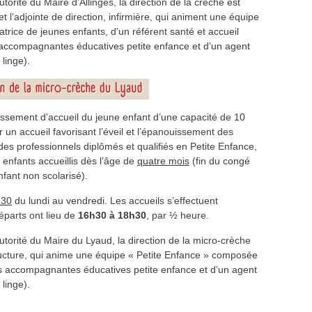
torité du Maire d’Allinges, la direction de la crèche est
et l’adjointe de direction, infirmière, qui animent une équipe
trice de jeunes enfants, d’un référent santé et accueil
, d’accompagnantes éducatives petite enfance et d’un agent
linge).
issement d’accueil du jeune enfant d’une capacité de 10
r un accueil favorisant l’éveil et l’épanouissement des
des professionnels diplômés et qualifiés en Petite Enfance,
enfants accueillis dès l’âge de
quatre mois
(fin du congé
nfant non scolarisé).
h30
du lundi au vendredi. Les accueils s’effectuent
éparts ont lieu de
16h30 à 18h30
, par ½ heure.
utorité du Maire du Lyaud, la direction de la micro-crèche
ucture, qui anime une équipe « Petite Enfance » composée
rois accompagnantes éducatives petite enfance et d’un agent
linge).