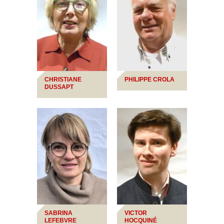
CHRISTIANE
PHILIPPE CROLA
DUSSAPT
SABRINA
VICTOR
LEFEBVRE
HOCQUINÉ