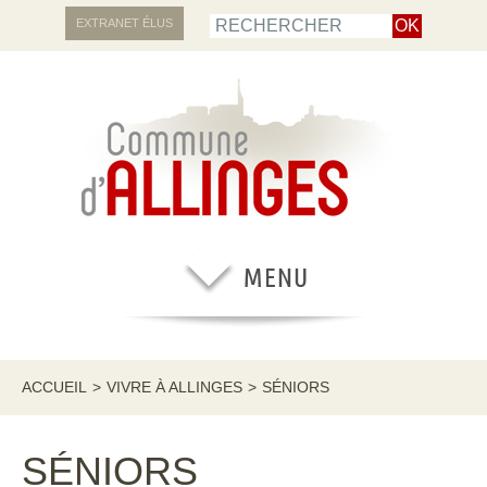
EXTRANET ÉLUS
ACCUEIL
>
VIVRE À ALLINGES
>
SÉNIORS
SÉNIORS