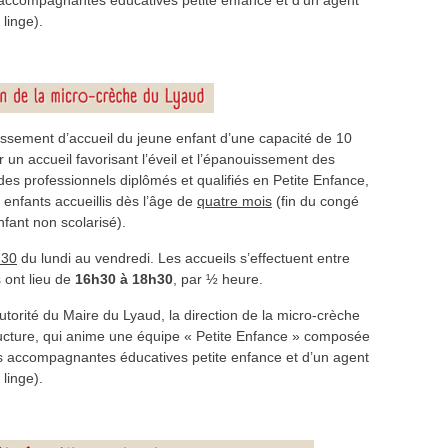
, d’accompagnantes éducatives petite enfance et d’un agent
linge).
issement d’accueil du jeune enfant d’une capacité de 10
r un accueil favorisant l’éveil et l’épanouissement des
des professionnels diplômés et qualifiés en Petite Enfance,
enfants accueillis dès l’âge de
quatre mois
(fin du congé
nfant non scolarisé).
h30
du lundi au vendredi. Les accueils s’effectuent entre
 ont lieu de
16h30 à 18h30
, par ½ heure.
utorité du Maire du Lyaud, la direction de la micro-crèche
ucture, qui anime une équipe « Petite Enfance » composée
rois accompagnantes éducatives petite enfance et d’un agent
linge).