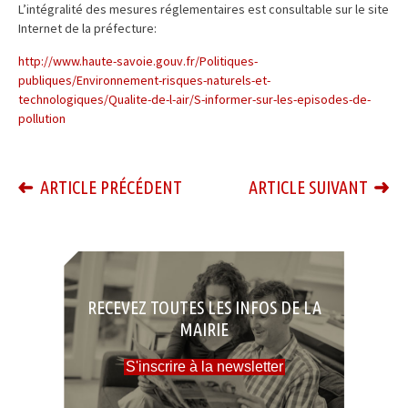
L’intégralité des mesures réglementaires est consultable sur le site
Internet de la préfecture:
http://www.haute-savoie.gouv.fr/Politiques-
publiques/Environnement-risques-naturels-et-
technologiques/Qualite-de-l-air/S-informer-sur-les-episodes-de-
pollution
ARTICLE PRÉCÉDENT
ARTICLE SUIVANT
RECEVEZ TOUTES LES INFOS DE LA
MAIRIE
S'inscrire à la newsletter