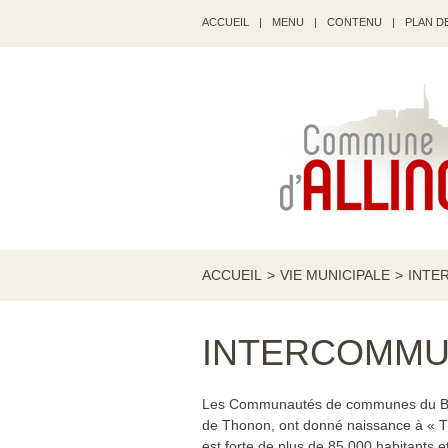
ACCUEIL
|
MENU
|
CONTENU
|
PLAN DE
ACCUEIL
>
VIE MUNICIPALE
>
INTE
INTERCOMMU
Les Communautés de communes du Bas-
de Thonon, ont donné naissance à « T
est forte de plus de 85 000 habitants 