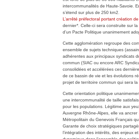
intercommunalités de Haute-Savoie. Ent
s’étend sur plus de 250 km2.
L’arrêté préfectoral portant création de
dernier*. Celle-ci sera construite sur la
d’un Pacte Politique unanimement ado
Cette agglomération regroupe des com
ensemble de sujets techniques (assainis
adhérentes aux principaux syndicats du
commun (SIAC ou encore ARC Syndicat 
consolidées et accélérées ces dernièr
de ce bassin de vie et les évolutions 
projet de territoire commun qui sera la
Cette orientation politique unanimemen
une intercommunalité de taille satisf
pour les populations. Légitime aux ye
Auvergne Rhône-Alpes, elle va ancrer le
Métropolitain du Genevois Français qui d
Garante de choix stratégiques partagé
l’intégration des intérêts, des enjeux e