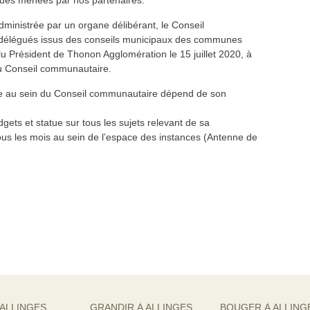
ques menées par nos partenaires.
inistrée par un organe délibérant, le Conseil
 délégués issus des conseils municipaux des communes
u Président de Thonon Agglomération le 15 juillet 2020, à
 du Conseil communautaire.
 au sein du Conseil communautaire dépend de son
ets et statue sur tous les sujets relevant de sa
tous les mois au sein de l’espace des instances (Antenne de
 ALLINGES
GRANDIR À ALLINGES
BOUGER À ALLING