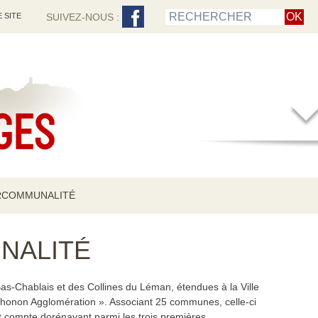
 SITE
SUIVEZ-NOUS :
RCOMMUNALITÉ
NALITÉ
Chablais et des Collines du Léman, étendues à la Ville
honon Agglomération ». Associant 25 communes, celle-ci
et compte dorénavant parmi les trois premières