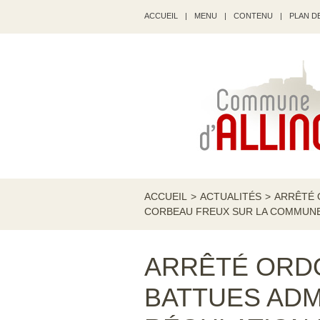
ACCUEIL
|
MENU
|
CONTENU
|
PLAN DE
ACCUEIL
>
ACTUALITÉS
>
ARRÊTÉ 
CORBEAU FREUX SUR LA COMMUN
ARRÊTÉ ORD
BATTUES ADM