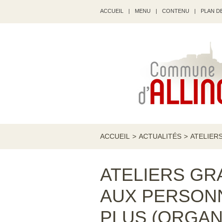
ACCUEIL
|
MENU
|
CONTENU
|
PLAN DE
ACCUEIL
>
ACTUALITÉS
>
ATELIER
ATELIERS GR
AUX PERSONN
PLUS (ORGAN