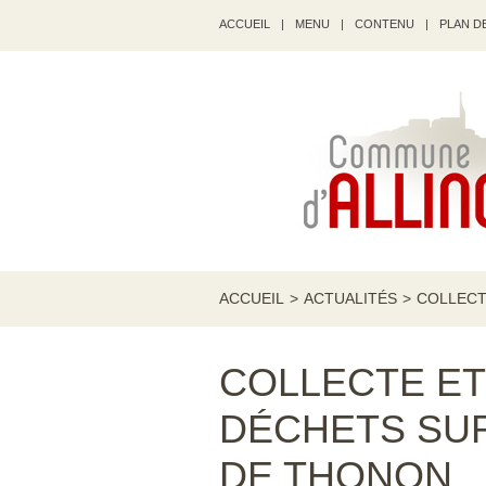
ACCUEIL
|
MENU
|
CONTENU
|
PLAN DE
ACCUEIL
>
ACTUALITÉS
>
COLLECT
COLLECTE ET
DÉCHETS SU
DE THONON