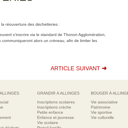
 la réouverture des déchetteries :
euvent s’inscrire via le standard de Thonon Agglomération,
s communiqueront alors un créneau, afin de limiter les
ARTICLE SUIVANT
 ALLINGES
GRANDIR À ALLINGES
BOUGER À ALLING
ocial
Inscriptions scolaires
Vie associative
me
Inscriptions crèche
Patrimoine
Petite enfance
Vie sportive
nement
Enfance et jeunesse
Vie culturelle
Vie scolaire
 et déchets
Portail famille