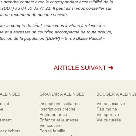
z prendre contact avec le correspondant accessibilité de la
s (DDT) au 04 50 33 77 21. Il peut ainsi vous conseiller sur
tat ne recommande aucune société.
 le compte de l’État, nous vous invitons à relever les
e et à adresser un courrier, accompagné de toute preuve,
otection de la population (DDPP) – 9 rue Blaise Pascal –
ARTICLE SUIVANT
 ALLINGES
GRANDIR À ALLINGES
BOUGER À ALLING
ocial
Inscriptions scolaires
Vie associative
me
Inscriptions crèche
Patrimoine
Petite enfance
Vie sportive
nement
Enfance et jeunesse
Vie culturelle
Vie scolaire
 et déchets
Portail famille