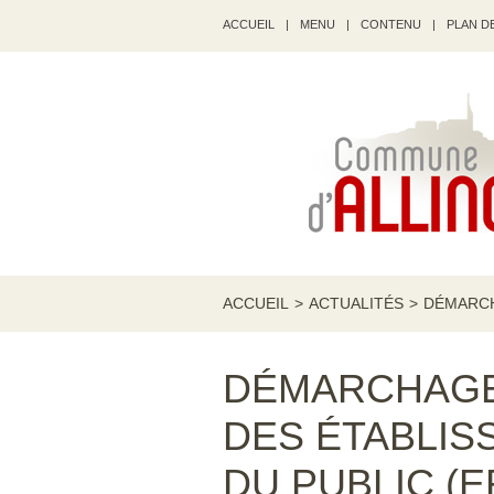
ACCUEIL
|
MENU
|
CONTENU
|
PLAN DE
ACCUEIL
>
ACTUALITÉS
>
DÉMARCH
DÉMARCHAGE
DES ÉTABLI
DU PUBLIC (E