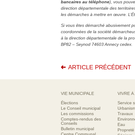
bancaires au téléphone
), vous pouve
direction départementale des territoire
les démarches à mettre en œuvre. L’É
Si vous êtes démarché abusivement pour
coordonnées de la société démarcheus
à la direction départementale de la pr
BP82 – Seynod 74603 Annecy cedex.
ARTICLE PRÉCÉDENT
VIE MUNICIPALE
VIVRE À
Élections
Service s
Le Conseil municipal
Urbanis
Les commissions
Travaux
Comptes-rendus des
Environ
Conseils
Eau
Bulletin municipal
Propreté
Centre Communal