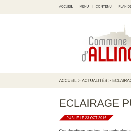
ACCUEIL
|
MENU
|
CONTENU
|
PLAN DE
ACCUEIL
>
ACTUALITÉS
>
ECLAIRA
ECLAIRAGE P
PUBLIÉ LE 23 OCT 2016
Ces dernières années, les technologi