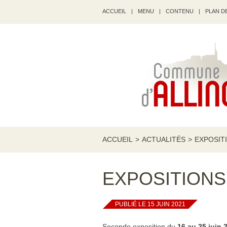
ACCUEIL
|
MENU
|
CONTENU
|
PLAN DE
ACCUEIL
>
ACTUALITÉS
>
EXPOSITI
EXPOSITIONS 
PUBLIÉ LE 15 JUIN 2021
Seconde exposition du
16 au 25 juin 