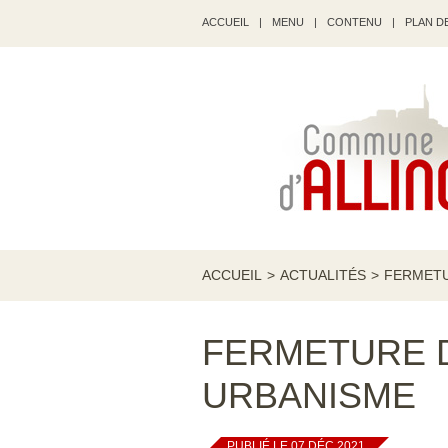
ACCUEIL
|
MENU
|
CONTENU
|
PLAN DE
ACCUEIL
>
ACTUALITÉS
>
FERMETU
FERMETURE 
URBANISME
PUBLIÉ LE 07 DÉC 2021