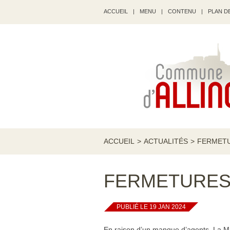
ACCUEIL
|
MENU
|
CONTENU
|
PLAN DE
ACCUEIL
>
ACTUALITÉS
>
FERMETU
FERMETURES
PUBLIÉ LE 19 JAN 2024
En raison d’un manque d’agents, La Ma