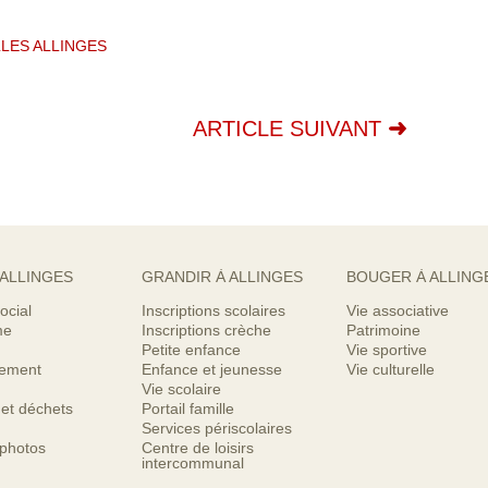
LES ALLINGES
ARTICLE SUIVANT
 ALLINGES
GRANDIR À ALLINGES
BOUGER À ALLING
ocial
Inscriptions scolaires
Vie associative
me
Inscriptions crèche
Patrimoine
Petite enfance
Vie sportive
nement
Enfance et jeunesse
Vie culturelle
Vie scolaire
 et déchets
Portail famille
Services périscolaires
 photos
Centre de loisirs
intercommunal