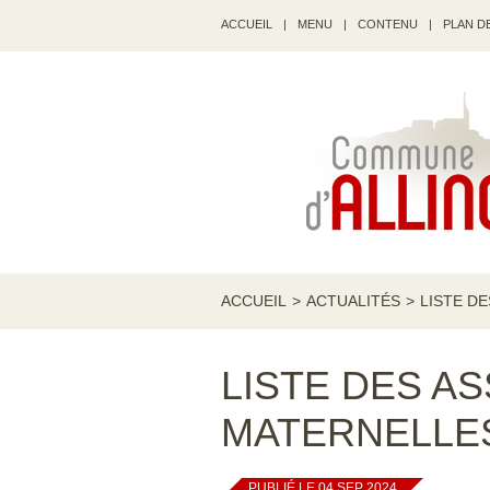
ACCUEIL
|
MENU
|
CONTENU
|
PLAN DE
ACCUEIL
>
ACTUALITÉS
>
LISTE D
LISTE DES A
MATERNELLE
PUBLIÉ LE 04 SEP 2024