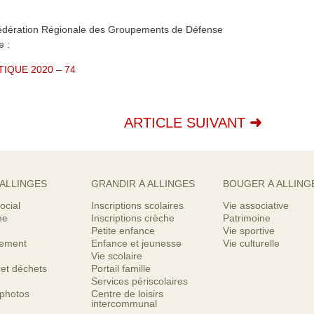
édération Régionale des Groupements de Défense
e :
IQUE 2020 – 74
ARTICLE SUIVANT
 ALLINGES
GRANDIR À ALLINGES
BOUGER À ALLING
ocial
Inscriptions scolaires
Vie associative
me
Inscriptions crèche
Patrimoine
Petite enfance
Vie sportive
nement
Enfance et jeunesse
Vie culturelle
Vie scolaire
 et déchets
Portail famille
Services périscolaires
 photos
Centre de loisirs
intercommunal