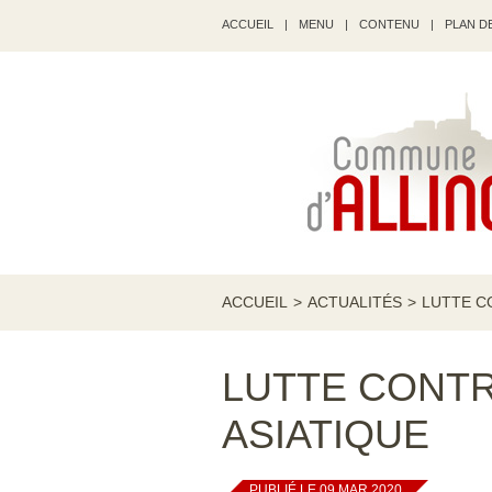
ACCUEIL
|
MENU
|
CONTENU
|
PLAN DE
ACCUEIL
>
ACTUALITÉS
>
LUTTE C
LUTTE CONTR
ASIATIQUE
PUBLIÉ LE 09 MAR 2020