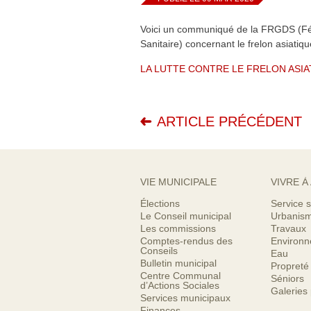
Voici un communiqué de la FRGDS (
F
Sanitaire) concernant le frelon asiatiqu
LA LUTTE CONTRE LE FRELON ASIAT
ARTICLE PRÉCÉDENT
VIE MUNICIPALE
VIVRE À
Élections
Service s
Le Conseil municipal
Urbanis
Les commissions
Travaux
Comptes-rendus des
Environ
Conseils
Eau
Bulletin municipal
Propreté
Centre Communal
Séniors
d’Actions Sociales
Galeries
Services municipaux
Finances