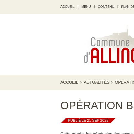
ACCUEIL
|
MENU
|
CONTENU
|
PLAN DE
ACCUEIL
>
ACTUALITÉS
>
OPÉRATI
OPÉRATION B
PUBLIÉ LE 21 SEP 2022
Cette année, les bénévoles des assoc