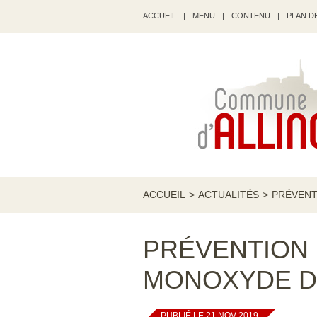
ACCUEIL
|
MENU
|
CONTENU
|
PLAN DE
ACCUEIL
>
ACTUALITÉS
>
PRÉVENT
PRÉVENTION 
MONOXYDE D
PUBLIÉ LE 21 NOV 2019