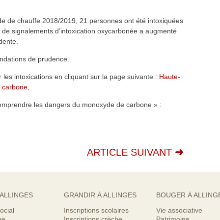
de de chauffe 2018/2019, 21 personnes ont été intoxiquées
de signalements d’intoxication oxycarbonée a augmenté
dente.
ndations de prudence.
 les intoxications en cliquant sur la page suivante :
Haute-
 carbone,
comprendre les dangers du monoxyde de carbone » :
ARTICLE SUIVANT
 ALLINGES
GRANDIR À ALLINGES
BOUGER À ALLING
ocial
Inscriptions scolaires
Vie associative
me
Inscriptions crèche
Patrimoine