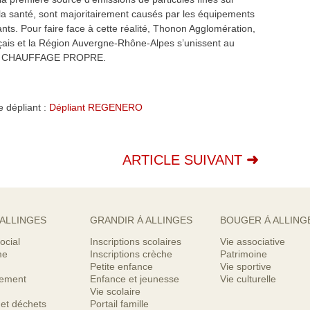
ur la santé, sont majoritairement causés par les équipements
nts. Pour faire face à cette réalité, Thonon Agglomération,
nçais et la Région Auvergne-Rhône-Alpes s’unissent au
RIME CHAUFFAGE PROPRE.
e dépliant :
Dépliant REGENERO
ARTICLE SUIVANT
 ALLINGES
GRANDIR À ALLINGES
BOUGER À ALLING
ocial
Inscriptions scolaires
Vie associative
me
Inscriptions crèche
Patrimoine
Petite enfance
Vie sportive
nement
Enfance et jeunesse
Vie culturelle
Vie scolaire
 et déchets
Portail famille