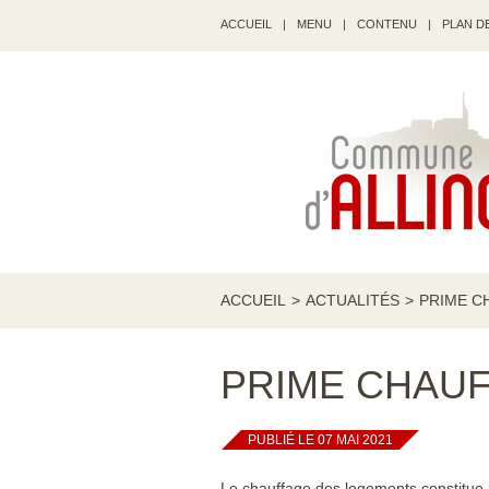
ACCUEIL
|
MENU
|
CONTENU
|
PLAN DE
ACCUEIL
>
ACTUALITÉS
>
PRIME C
PRIME CHAU
PUBLIÉ LE 07 MAI 2021
Le chauffage des logements constitue l