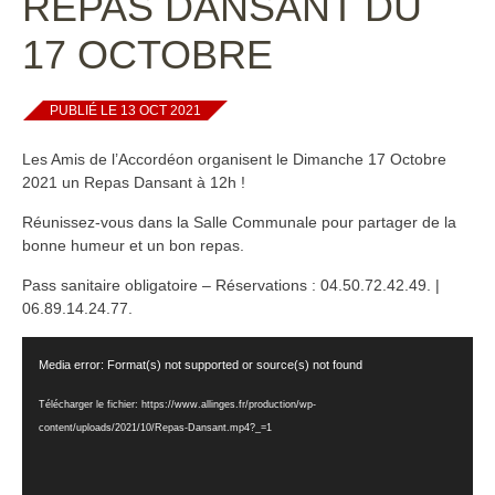
REPAS DANSANT DU
17 OCTOBRE
PUBLIÉ LE 13 OCT 2021
Les Amis de l’Accordéon organisent le Dimanche 17 Octobre
2021 un Repas Dansant à 12h !
Réunissez-vous dans la Salle Communale pour partager de la
bonne humeur et un bon repas.
Pass sanitaire obligatoire – Réservations :
04.50.72.42.49.
|
06.89.14.24.77.
Lecteur
Media error: Format(s) not supported or source(s) not found
vidéo
Télécharger le fichier: https://www.allinges.fr/production/wp-
content/uploads/2021/10/Repas-Dansant.mp4?_=1