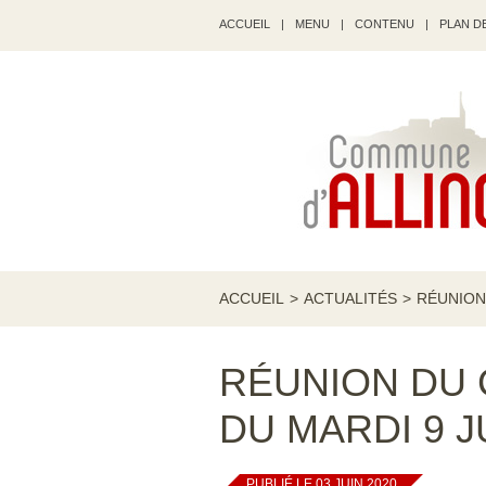
ACCUEIL
|
MENU
|
CONTENU
|
PLAN DE
ACCUEIL
>
ACTUALITÉS
>
RÉUNION 
RÉUNION DU 
DU MARDI 9 J
PUBLIÉ LE 03 JUIN 2020