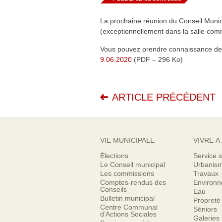
La prochaine réunion du Conseil Munici
(exceptionnellement dans la salle com
Vous pouvez prendre connaissance de l
9.06.2020
(PDF – 296 Ko)
ARTICLE PRÉCÉDENT
VIE MUNICIPALE
VIVRE À
Élections
Service s
Le Conseil municipal
Urbanis
Les commissions
Travaux
Comptes-rendus des
Environ
Conseils
Eau
Bulletin municipal
Propreté
Centre Communal
Séniors
d’Actions Sociales
Galeries