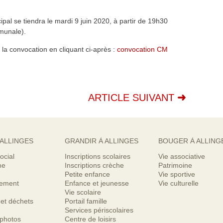
pal se tiendra le mardi 9 juin 2020, à partir de 19h30
munale).
a convocation en cliquant ci-après :
convocation CM
ARTICLE SUIVANT
 ALLINGES
GRANDIR À ALLINGES
BOUGER À ALLING
ocial
Inscriptions scolaires
Vie associative
me
Inscriptions crèche
Patrimoine
Petite enfance
Vie sportive
nement
Enfance et jeunesse
Vie culturelle
Vie scolaire
 et déchets
Portail famille
Services périscolaires
 photos
Centre de loisirs