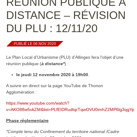
RÉUNION PUBLIQUE À
DISTANCE – RÉVISION
DU PLU : 12/11/20
PUBLIÉ LE 06 NOV 2020
Le Plan Local d’Urbanisme (PLU) d’Allinges fera l’objet d’une
réunion publique (
à distance*
) :
le jeudi 12 novembre 2020 à 19h00
.
A suivre en direct sur la page YouTube de Thonon
Agglomération :
https://www.youtube.com/watch?
v=AKO88w5vkZM&list=PLfEIDRudtqrTqwOVU0imhZ2MP6lg3qgYp
Phase réglementaire
*Compte tenu du Confinement du territoire national /Cadre