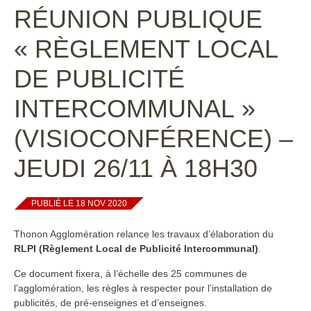
RÉUNION PUBLIQUE
« RÈGLEMENT LOCAL
DE PUBLICITÉ
INTERCOMMUNAL »
(VISIOCONFÉRENCE) –
JEUDI 26/11 À 18H30
PUBLIÉ LE 18 NOV 2020
Thonon Agglomération relance les travaux d’élaboration du
RLPI (Règlement Local de Publicité Intercommunal)
.
Ce document fixera, à l’échelle des 25 communes de
l’agglomération, les règles à respecter pour l’installation de
publicités, de pré-enseignes et d’enseignes.