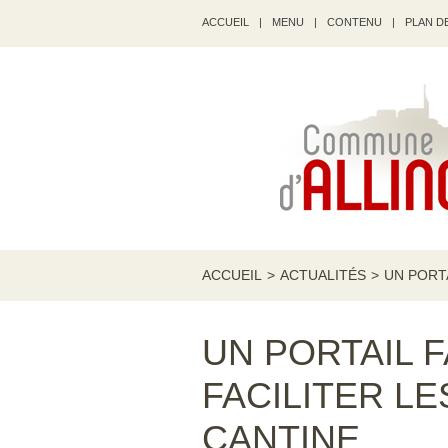
ACCUEIL
|
MENU
|
CONTENU
|
PLAN DE
ACCUEIL
>
ACTUALITÉS
>
UN PORTA
UN PORTAIL 
FACILITER LE
CANTINE