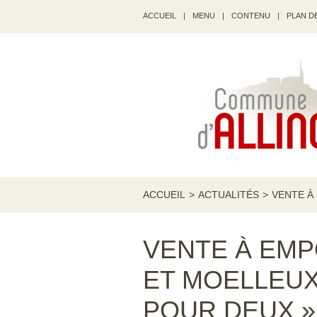
ACCUEIL
|
MENU
|
CONTENU
|
PLAN DE
ACCUEIL
>
ACTUALITÉS
>
VENTE À
VENTE À EMP
ET MOELLEU
POUR DEUX »