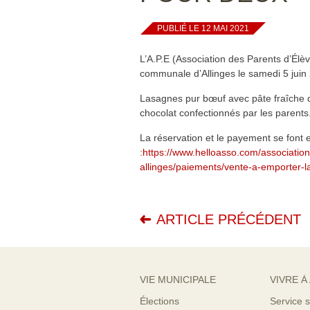
PUBLIÉ LE 12 MAI 2021
L’A.P.E (Association des Parents d’Élè
communale d’Allinges le samedi 5 juin
Lasagnes pur bœuf avec pâte fraîche d
chocolat confectionnés par les parent
La réservation et le payement se font en
:
https://www.helloasso.com/association
allinges/paiements/vente-a-emporter-
ARTICLE PRÉCÉDENT
VIE MUNICIPALE
VIVRE À
Élections
Service s