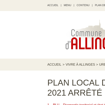
ACCUEIL
|
MENU
|
CONTENU
|
PLAN DE
ACCUEIL
>
VIVRE À ALLINGES
>
UR
PLAN LOCAL 
2021 ARRÊTÉ 
1 – PLU – Diagnostic territorial et état 