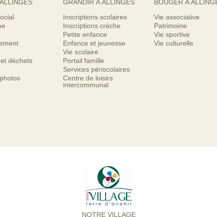
 ALLINGES
GRANDIR À ALLINGES
BOUGER À ALLING
ocial
Inscriptions scolaires
Vie associative
me
Inscriptions crèche
Patrimoine
Petite enfance
Vie sportive
nement
Enfance et jeunesse
Vie culturelle
Vie scolaire
 et déchets
Portail famille
Services périscolaires
 photos
Centre de loisirs
intercommunal
NOTRE VILLAGE