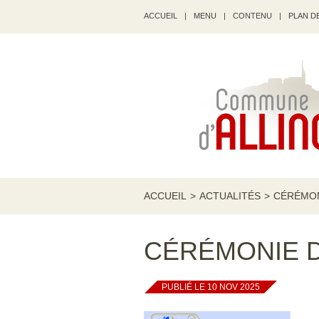
ACCUEIL
|
MENU
|
CONTENU
|
PLAN DE
ACCUEIL
>
ACTUALITÉS
>
CÉRÉMON
CÉRÉMONIE 
PUBLIÉ LE 10 NOV 2025