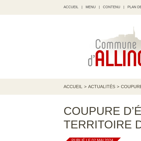
ACCUEIL
|
MENU
|
CONTENU
|
PLAN DE
ACCUEIL
>
ACTUALITÉS
>
COUPURE 
COUPURE D’É
TERRITOIRE D
PUBLIÉ LE 02 MAI 2024