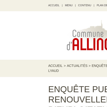
ACCUEIL
|
MENU
|
CONTENU
|
PLAN DE
ACCUEIL
>
ACTUALITÉS
>
ENQUÊTE
LYAUD
ENQUÊTE PUB
RENOUVELLE