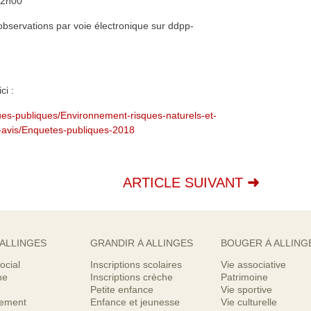
12h00
servations par voie électronique sur ddpp-
ci :
ques-publiques/Environnement-risques-naturels-et-
-avis/Enquetes-publiques-2018
ARTICLE SUIVANT
 ALLINGES
GRANDIR À ALLINGES
BOUGER À ALLING
ocial
Inscriptions scolaires
Vie associative
me
Inscriptions crèche
Patrimoine
Petite enfance
Vie sportive
nement
Enfance et jeunesse
Vie culturelle