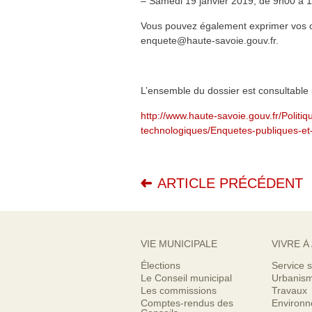
– Samedi 19 janvier 2019, de 9h00 à 
Vous pouvez également exprimer vos ob
enquete@haute-savoie.gouv.fr.
L’ensemble du dossier est consultable i
http://www.haute-savoie.gouv.fr/Politi
technologiques/Enquetes-publiques-et
ARTICLE PRÉCÉDENT
VIE MUNICIPALE
VIVRE À
Élections
Service s
Le Conseil municipal
Urbanis
Les commissions
Travaux
Comptes-rendus des
Environ