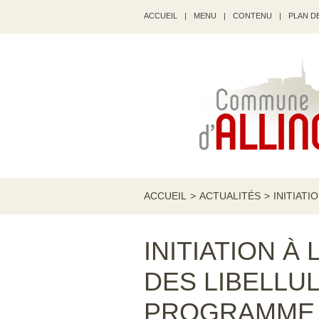
ACCUEIL
|
MENU
|
CONTENU
|
PLAN DE
ACCUEIL
>
ACTUALITÉS
>
INITIATI
INITIATION À
DES LIBELLUL
PROGRAMME «