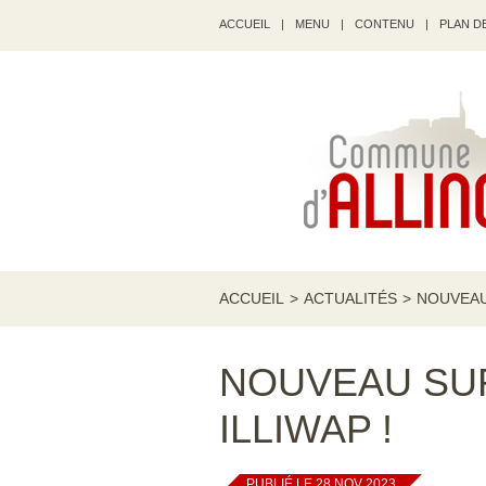
ACCUEIL
|
MENU
|
CONTENU
|
PLAN DE
ACCUEIL
>
ACTUALITÉS
>
NOUVEAU
NOUVEAU SUR
ILLIWAP !
PUBLIÉ LE 28 NOV 2023