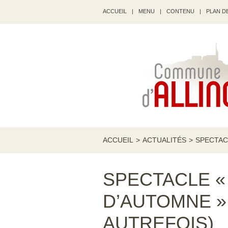
ACCUEIL
|
MENU
|
CONTENU
|
PLAN DE
ACCUEIL
>
ACTUALITÉS
>
SPECTAC
SPECTACLE «
D’AUTOMNE »
AUTREFOIS)