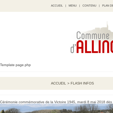
ACCUEIL
|
MENU
|
CONTENU
|
PLAN DE
Template page.php
ACCUEIL
>
FLASH INFOS
Cérémonie commémorative de la Victoire 1945, mardi 8 mai 2018 dès