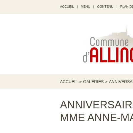
ACCUEIL
|
MENU
|
CONTENU
|
PLAN DE
ACCUEIL
>
GALERIES
>
ANNIVERSA
ANNIVERSAIR
MME ANNE-M