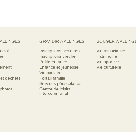
 ALLINGES
GRANDIR À ALLINGES
BOUGER À ALLING
ocial
Inscriptions scolaires
Vie associative
me
Inscriptions crèche
Patrimoine
Petite enfance
Vie sportive
nement
Enfance et jeunesse
Vie culturelle
Vie scolaire
 et déchets
Portail famille
Services périscolaires
 photos
Centre de loisirs
intercommunal