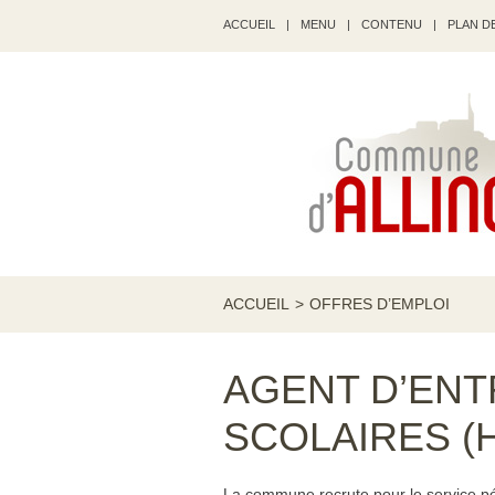
ACCUEIL
|
MENU
|
CONTENU
|
PLAN DE
ACCUEIL
>
OFFRES D’EMPLOI
AGENT D’ENT
SCOLAIRES (H
La commune recrute pour le service pér