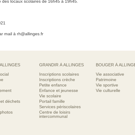
 des locaux scolaires de 16h45 à 19h45.
021
r mail à rh@allinges.fr
 ALLINGES
GRANDIR À ALLINGES
BOUGER À ALLING
ocial
Inscriptions scolaires
Vie associative
me
Inscriptions crèche
Patrimoine
Petite enfance
Vie sportive
nement
Enfance et jeunesse
Vie culturelle
Vie scolaire
 et déchets
Portail famille
Services périscolaires
 photos
Centre de loisirs
intercommunal